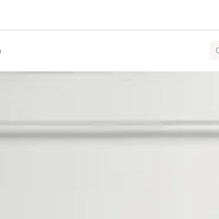
rs
Cuines
Espais comercials
Mobles a mid
a