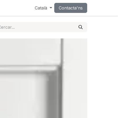
a
Català
Contacta'ns