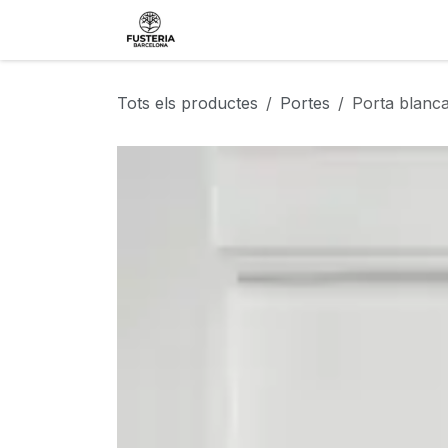
Skip to Content
Ebenisteria tècnica
Lla
Tots els productes
Portes
Porta blanc