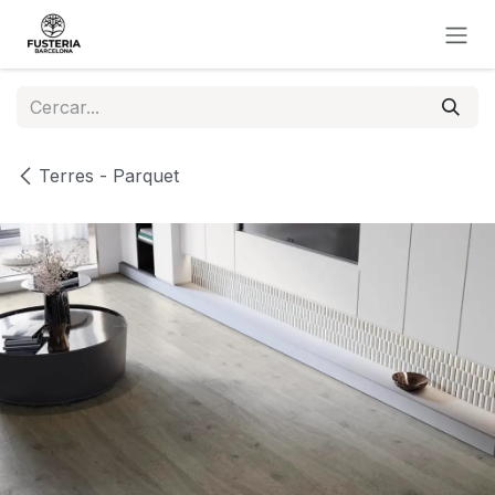
Skip to Content
Terres - Parquet